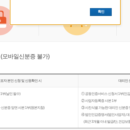
서류제출기관 확인하기
확인
내(모바일신분증 불가)
표자 본인 신청 및 신원확인 시
대리인 
1부(날인 필수)
① 공동인증서비스 신청서 1부(인
② 사업자등록증 사본 1부
 신분증 앞면 사본 1부(원본지참)
③ 사진식별 가능한 대리인 신분증 
④ 법인인감증명서(법인사업자), 
(최근 3개월 이내 발급/단, 건강보