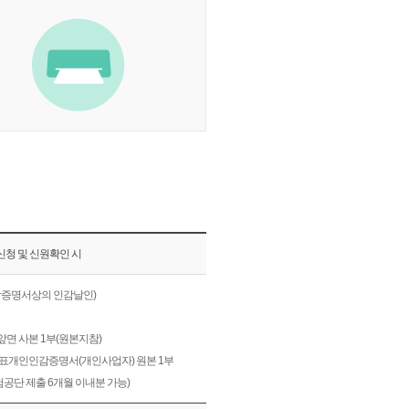
신청 및 신원확인 시
감증명서상의 인감날인)
앞면 사본 1부(원본지참)
대표개인인감증명서(개인사업자) 원본 1부
험공단 제출 6개월 이내분 가능)