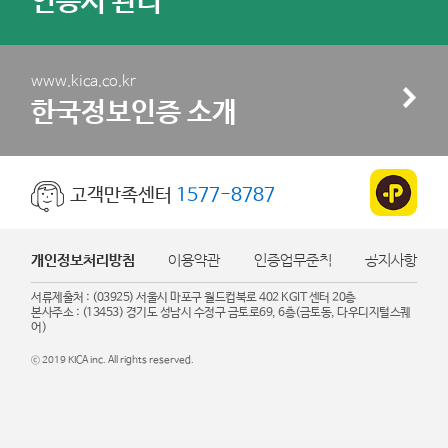
인증서 관리
www.kica.co.kr
한국정보인증 소개
고객만족센터
1577-8787
개인정보처리방침
이용약관
인증업무준칙
공지사항
서류제출처 : (03925) 서울시 마포구 월드컵북로 402 KGIT 센터 20층
본사주소 : (13453) 경기도 성남시 수정구 금토로69, 6층(금토동, 다우디지털스퀘
어)
ⓒ 2019 KICA inc. All rights reserved.